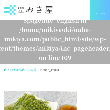
Warning
: Undefined variable
$pagetitle_english in
/home/mikiyaoki/naha-
mikiya.com/public_html/site/wp-
tent/themes/mikiya/inc_pageheader
on line
109
>
お土産品店「みき屋」
>
shop_img01
Warning
: Undefined variable $pagetitle_japanese in
ome/mikiyaoki/naha-mikiya.com/public_html/site/
ontent/themes/mikiya/inc_pageheader.php
on line
1