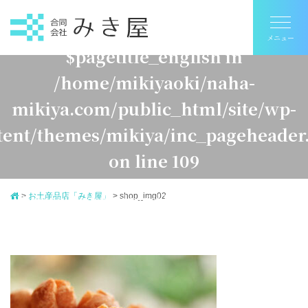
Warning
: Undefined variable
$pagetitle_english in
/home/mikiyaoki/naha-
mikiya.com/public_html/site/wp-
tent/themes/mikiya/inc_pageheader
on line
109
>
お土産品店「みき屋」
>
shop_img02
Warning
: Undefined variable $pagetitle_japanese in
ome/mikiyaoki/naha-mikiya.com/public_html/site/
ontent/themes/mikiya/inc_pageheader.php
on line
1