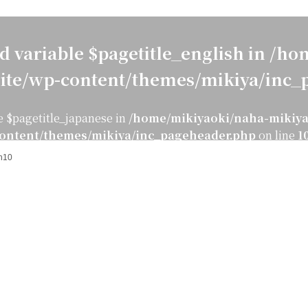
d variable $pagetitle_english in
/hom
ite/wp-content/themes/mikiya/inc_
e $pagetitle_japanese in
/home/mikiyaoki/naha-mikiya
ontent/themes/mikiya/inc_pageheader.php
on line
1
sh10