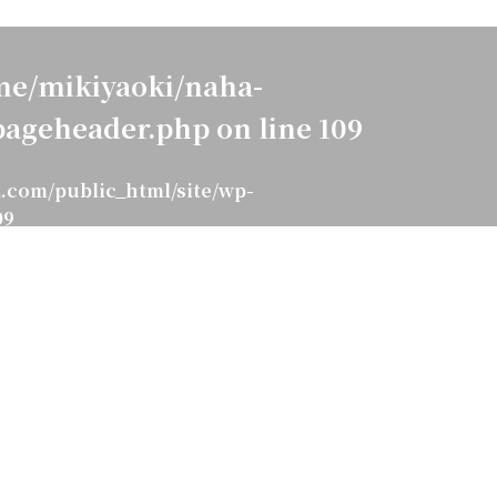
e/mikiyaoki/naha-
pageheader.php
on line
109
.com/public_html/site/wp-
09